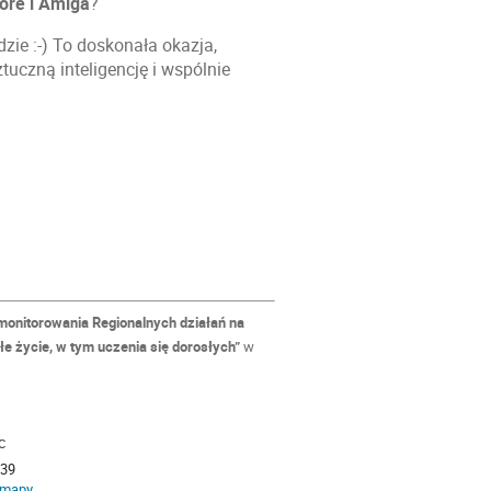
ore i Amiga
?
zie :-) To doskonała okazja,
tuczną inteligencję i wspólnie
monitorowania Regionalnych działań na
e życie, w tym uczenia się dorosłych”
w
c
zacja
 39
 mapy