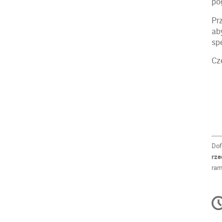
po
Pr
ab
sp
Cz
Dof
rze
ram
C
in