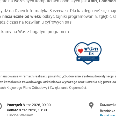
grać na wczesnych komputerach osobistych jak
Atari, Commod
zyjdź na Dzień Informatyka 8 czerwca. Dla każdego coś się znajd
y
niezależnie od wieku
odkryć tajniki programowania, zgłębić sz
ędzić czas na rozwijaniu cyfrowych pasji.
ekamy na Was z bogatym programem.
inansowanie w ramach realizacji projektu: „
Zbudowanie systemu koordynacji i 
cz kształcenia zawodowego, szkolnictwa wyższego oraz uczenia się przez cał
ach Krajowego Planu Odbudowy i Zwiększania Odporności.
onference
Sosnowie
Lokali
Początek
8 cze 2026, 09:00
Data/Czas
formation
Koniec
8 cze 2026, 13:30
Będzińska
All
Europe/Warsaw
Przejdź do