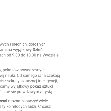
ych i średnich, dorosłych,
iami na wyjątkowy
Dzień
nach od 9.00 do 13.30 na Wydziale
ów, pokazów nowoczesnych
rowej nauki. Od samego rana czekają
sz sekrety sztucznej inteligencji,
olecamy wyjątkowy
pokaz sztuki
i stać się prawdziwym artystą.
nsol
można zobaczyć wiele
e tylko młodych ludzi. Chcesz